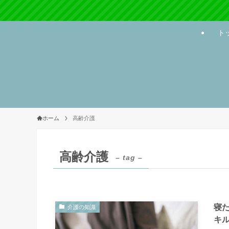
ト
ホーム
高齢介護
高齢介護
– tag –
寝
介護の知識
キ