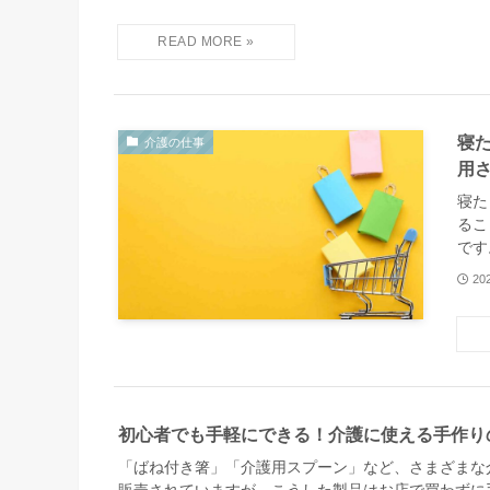
寝
介護の仕事
用
寝た
るこ
です
20
初心者でも手軽にできる！介護に使える手作り
「ばね付き箸」「介護用スプーン」など、さまざまな