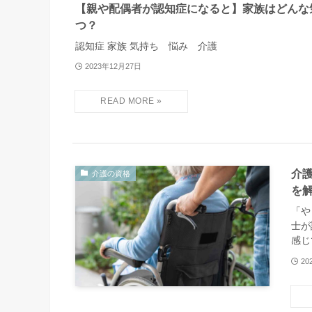
【親や配偶者が認知症になると】家族はどんな
つ？
認知症 家族 気持ち 悩み 介護
2023年12月27日
介
介護の資格
を
「や
士が
感じ
20