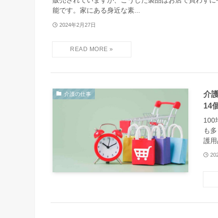
販売されていますが、こうした製品はお店で買わずに
能です。家にある身近な素...
2024年2月27日
介
介護の仕事
14
10
も多
護用
20