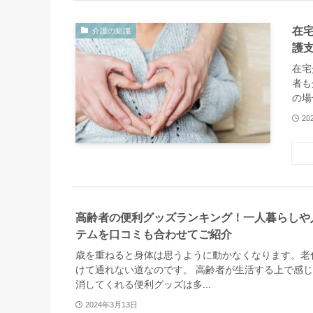
在
介護の知識
護
在宅
者も
の場
20
高齢者の便利グッズランキング！一人暮らしや
テムを口コミも合わせてご紹介
歳を重ねると身体は思うように動かなくなります。老
けて通れない道なのです。 高齢者が生活する上で感
消してくれる便利グッズは多...
2024年3月13日