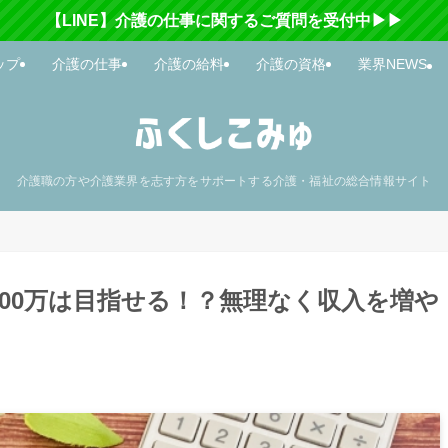
【LINE】介護の仕事に関するご質問を受付中▶▶
ップ
介護の仕事
介護の給料
介護の資格
業界NEWS
介護職の方や介護業界を志す方をサポートする介護・福祉の総合情報サイト
700万は目指せる！？無理なく収入を増や